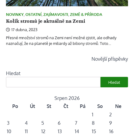
NOVINKY
,
OSTATNÍ
,
ZAJÍMAVOSTI
,
ZEMĚ & PŘÍRODA
Kolik stromů je aktuálně na Zemi
17 dubna, 2023
Přesné množství stromů na Zemi není možné zjistit, ale odhady
naznačují, že na planetě je miliardy až biliony stromů. Toto…
Navigace
Novější příspěvky
pro
Hledat
příspěvky
Hledat
Srpen 2026
Po
Út
St
Čt
Pá
So
Ne
1
2
3
4
5
6
7
8
9
10
11
12
13
14
15
16