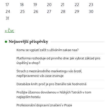
17
18
19
20
21
22
23
24
25
26
27
28
29
30
31
« Čvc
Nejnovější příspěvky
Komu se vyplatí začít s užíváním sakae naa?
Platforma rozhoduje od prvního dne: Jak vybrat základ pro
úspěšný e-shop?
Strach z mezinárodního marketingu vás brzdí,
nepřipravenost vás zase zruinuje
Databáze knih: proč je pro čtenáře tak hodnotná
Prožijte úžasnou dovolenou v Nízkých Tatrách v tom
nejlepším hotelu
Profesionální dopravní značení v Praze