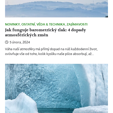
NOVINKY
,
OSTATNÍ
,
VĚDA & TECHNIKA
,
ZAJÍMAVOSTI
Jak funguje barometrický tlak: 4 dopady
atmosférických změn
5 února, 2024
Váha naší atmosféry má přímý dopad na náš každodenní život,
ovlivňuje vše od toho, kolik kyslíku naše plíce absorbují, až…