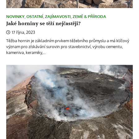
NOVINKY
,
OSTATNÍ
,
ZAJÍMAVOSTI
,
ZEMĚ & PŘÍRODA
Jaké horniny se těží nejčastěji?
17 října, 2023
Těžba hornin je základním prvkem těžebního průmyslu a má klíčový
význam pro získávání surovin pro stavebnictví, výrobu cementu,
kameniva, keramiky,…