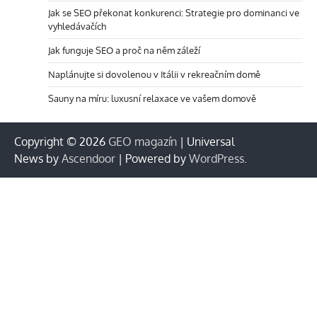
Jak se SEO překonat konkurenci: Strategie pro dominanci ve
vyhledávačích
Jak funguje SEO a proč na něm záleží
Naplánujte si dovolenou v Itálii v rekreačním domě
Sauny na míru: luxusní relaxace ve vašem domově
Copyright © 2026
GEO magazín
| Universal
News by
Ascendoor
| Powered by
WordPress
.