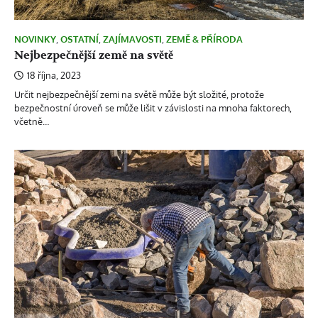
NOVINKY
,
OSTATNÍ
,
ZAJÍMAVOSTI
,
ZEMĚ & PŘÍRODA
Nejbezpečnější země na světě
18 října, 2023
Určit nejbezpečnější zemi na světě může být složité, protože
bezpečnostní úroveň se může lišit v závislosti na mnoha faktorech,
včetně…