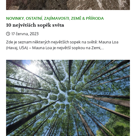
NOVINKY
,
OSTATNÍ
,
ZAJÍMAVOSTI
,
ZEMĚ & PŘÍRODA
10 největších sopěk světa
17 června, 2023
Zde je seznam některých největších sopek na světě: Mauna Loa
(Havaj, USA) – Mauna Loa je největší sopkou na Zemi,…